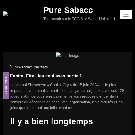
Aller
Pure Sabacc
au
contenu
Tout savoir sur le TCG Star Wars : Unlimited
News communautaires
Capital City : les coulisses partie 1
21 mai 2024
Le tournoi Showdown « Capital City » du 15 juin 2024 est le plus
important évènement compétitif que j’ai jamais organisé avec ses 128
joueurs. Afin de vous faire patienter, je vous propose d’entrer dans
l’envers du décor afin de découvrir l’organisation, les difficultés et les
joies que procurent une telle aventure !
Il y a bien longtemps