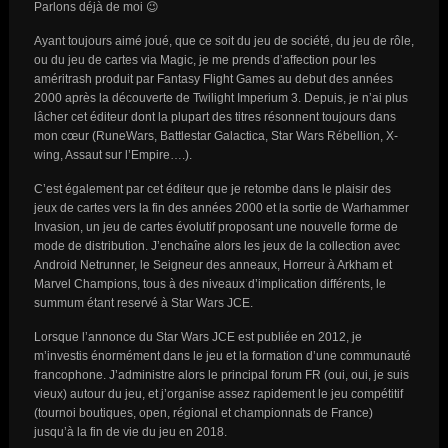
Parlons déjà de moi 😉
Ayant toujours aimé joué, que ce soit du jeu de société, du jeu de rôle,
ou du jeu de cartes via Magic, je me prends d’affection pour les
améritrash produit par Fantasy Flight Games au debut des années
2000 après la découverte de Twilight Imperium 3. Depuis, je n’ai plus
lâcher cet éditeur dont la plupart des titres résonnent toujours dans
mon cœur (RuneWars, Battlestar Galactica, Star Wars Rébellion, X-
wing, Assaut sur l’Empire….).
C’est également par cet éditeur que je retombe dans le plaisir des
jeux de cartes vers la fin des années 2000 et la sortie de Warhammer
Invasion, un jeu de cartes évolutif proposant une nouvelle forme de
mode de distribution. J’enchaîne alors les jeux de la collection avec
Android Netrunner, le Seigneur des anneaux, Horreur à Arkham et
Marvel Champions, tous à des niveaux d’implication différents, le
summum étant reservé à Star Wars JCE.
Lorsque l’annonce du Star Wars JCE est publiée en 2012, je
m’investis énormément dans le jeu et la formation d’une communauté
francophone. J’administre alors le principal forum FR (oui, oui, je suis
vieux) autour du jeu, et j’organise assez rapidement le jeu compétitif
(tournoi boutiques, open, régional et championnats de France)
jusqu’à la fin de vie du jeu en 2018.