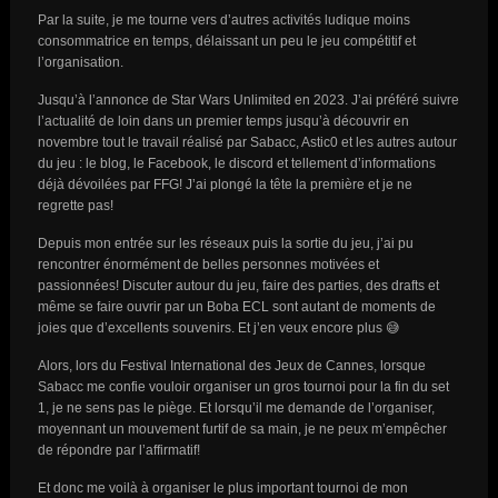
Par la suite, je me tourne vers d’autres activités ludique moins
consommatrice en temps, délaissant un peu le jeu compétitif et
l’organisation.
Jusqu’à l’annonce de Star Wars Unlimited en 2023. J’ai préféré suivre
l’actualité de loin dans un premier temps jusqu’à découvrir en
novembre tout le travail réalisé par Sabacc, Astic0 et les autres autour
du jeu : le blog, le Facebook, le discord et tellement d’informations
déjà dévoilées par FFG! J’ai plongé la tête la première et je ne
regrette pas!
Depuis mon entrée sur les réseaux puis la sortie du jeu, j’ai pu
rencontrer énormément de belles personnes motivées et
passionnées! Discuter autour du jeu, faire des parties, des drafts et
même se faire ouvrir par un Boba ECL sont autant de moments de
joies que d’excellents souvenirs. Et j’en veux encore plus 😅
Alors, lors du Festival International des Jeux de Cannes, lorsque
Sabacc me confie vouloir organiser un gros tournoi pour la fin du set
1, je ne sens pas le piège. Et lorsqu’il me demande de l’organiser,
moyennant un mouvement furtif de sa main, je ne peux m’empêcher
de répondre par l’affirmatif!
Et donc me voilà à organiser le plus important tournoi de mon