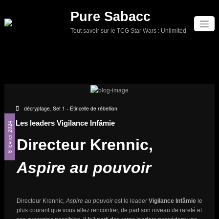
Aller
Pure Sabacc
au
contenu
Tout savoir sur le TCG Star Wars : Unlimited
décryptage
,
Set 1 - Étincelle de rébellion
Les leaders Vigilance Infâmie
8 février 2024
Directeur Krennic,
Aspire au pouvoir
Directeur Krennic,
Aspire au pouvoir
est le leader
Vigilance Infâmie
le
plus courant que vous allez rencontrer, de part son niveau de rareté et