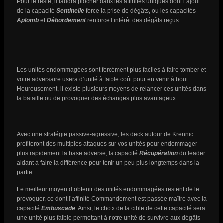
Pour le reste, il faudra piocher dans les affinités uniques dont l’ajout
de la capacité
Sentinelle
force la prise de dégâts, ou les capacités
Aplomb
et
Débordement
renforce l’intérêt des dégâts reçus.
Les unités endommagées sont forcément plus faciles à faire tomber et
votre adversaire usera d’unité à faible coût pour en venir à bout.
Heureusement, il existe plusieurs moyens de relancer ces unités dans
la bataille ou de provoquer des échanges plus avantageux.
Avec une stratégie passive-agressive, les deck autour de Krennic
profiteront des multiples attaques sur vos unités pour endommager
plus rapidement la base adverse, la capacité
Récupération
du leader
aidant à faire la différence pour tenir un peu plus longtemps dans la
partie.
Le meilleur moyen d’obtenir des unités endommagées restent de le
provoquer, ce dont l’affinité Commandement est passée maître avec la
capacité
Embuscade
. Ainsi, le choix de la cible de cette capacité sera
une unité plus faible permettant à notre unité de survivre aux dégâts