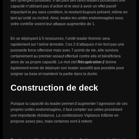
ses synergies possibles. Il fait parti des rares leaders possédant une
capacité n’utilisant pas d’action et le seul à avoir un effet passif
impactant le jeu sans condition, le rendant toujours présent, même en
tant qu’unité ou incliné. Ainsi, toutes les unités endommagées sous
votre contrôle voient leur attaque augmentée de 1.
En se déployant à 5 ressources, l’unité leader Krennic sera
rapidement sur l’arène terrestre. Ces 2 d’attaques n’en font pas une
puissante force offensive mais avec 7 points de vie, elle survivra
certainement au premier assaut effectué contre elle et bénéficiera
alors de sa propre capacité. Le mot clef
Récupération 2
donne
également envie de déployer son leader aussitôt que possible pour
soigner sa base et maintenir la partie dans la durée.
Construction de deck
Puisque la capacité du leader permet d’augmenter l’agression de ces
propres unités endommagées, il faut compter sur celles possédant
une importante résistance. La combinaison Vigilance Infâmie en
propose assez peu, mais certaines sont à retenir.