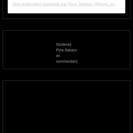
Une publication partagée par Pure Sabacc (@pure_sabacc_fr)
Soutenez
Pure Sabacc
en
commandant