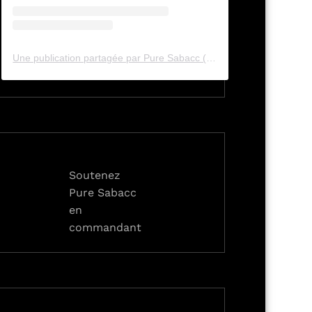
Une publication partagée par Pure Sabacc (@pure_sabacc_fr)
Soutenez
Pure Sabacc
en
commandant