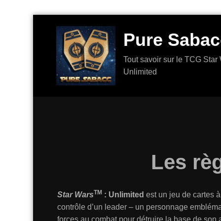
Aller
au
Pure Sabac
contenu
Tout savoir sur le TCG Star 
Unlimited
Les rè
TM
Star Wars
: Unlimited
est un jeu de cartes 
contrôle d’un leader – un personnage embléma
forces au combat pour détruire la base de son 