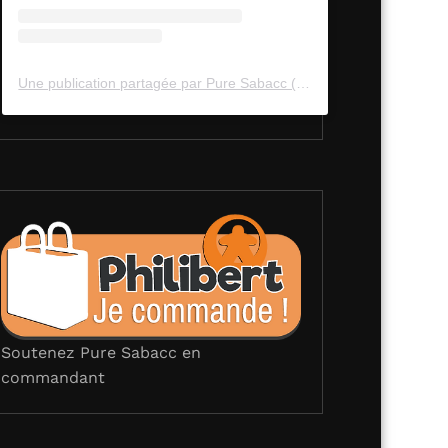
Une publication partagée par Pure Sabacc (@pure_sabacc_fr)
Soutenez Pure Sabacc en
commandant