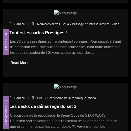
Sabacc
Nouvelles cartes
,
Set 4 - Passage en vitesse lumière
,
Vidéo
Toutes les cartes Prestiges !
4 mars 2025
Les 36 cartes prestiges sont maintenant connues. Pour rappel, il s'agit
d'une finition exclusive aux boosters "carbonite". (voir notre article sur
les boosters carbonite ) Si vous voulez acheter des…
Read More
Sabacc
Set 3 - Crépuscule de la république
,
Vidéo
8 novembre 2024
Les decks de démarrage du set 3
Crépuscule de la république, le 3ème Opus de STAR WARS
Unlimited sort ce vendredi.C'est l'occasion de se demander : "est-ce
que je commence par les starter decks ?". Voyons ensemble…