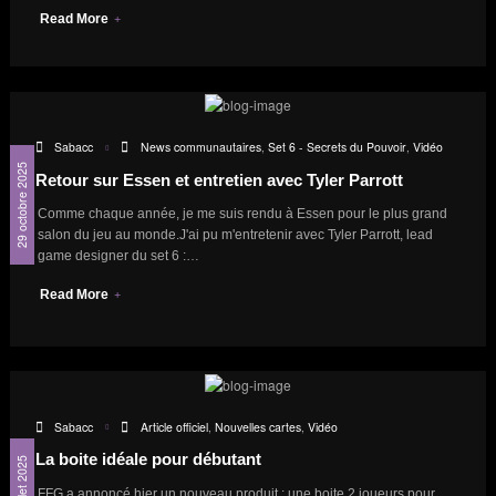
Read More
Sabacc
News communautaires
,
Set 6 - Secrets du Pouvoir
,
Vidéo
29 octobre 2025
Retour sur Essen et entretien avec Tyler Parrott
Comme chaque année, je me suis rendu à Essen pour le plus grand
salon du jeu au monde.J'ai pu m'entretenir avec Tyler Parrott, lead
game designer du set 6 :…
Read More
Sabacc
Article officiel
,
Nouvelles cartes
,
Vidéo
La boite idéale pour débutant
17 juillet 2025
FFG a annoncé hier un nouveau produit : une boite 2 joueurs pour