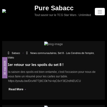
Aller
Pure Sabacc
au
contenu
Tout savoir sur le TCG Star Wars : Unlimited
Sabacc
News communautaires
,
Set 8 - Les Cendres de l'empire
,
Vidéo
30 mai 2026
1er retour sur les spoils du set 8 !
la saison des spoils est bien entamée, c'est l'occasion pour nous de
vous faire un résumé pour les cartes sur table.
https://youtu.be/DcvW77j8COk?si=lqC6xY3E2rdNEUCU
Read More