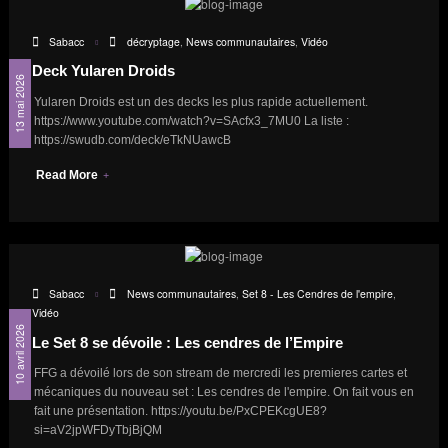
Sabacc
décryptage
,
News communautaires
,
Vidéo
Deck Yularen Droids
13 mai 2026
Yularen Droids est un des decks les plus rapide actuellement.
https://www.youtube.com/watch?v=SAcfx3_7MU0 La liste :
https://swudb.com/deck/eTkNUawcB
Read More
Sabacc
News communautaires
,
Set 8 - Les Cendres de l'empire
,
Vidéo
10 avril 2026
Le Set 8 se dévoile : Les cendres de l’Empire
FFG a dévoilé lors de son stream de mercredi les premieres cartes et
mécaniques du nouveau set : Les cendres de l'empire. On fait vous en
fait une présentation. https://youtu.be/PxCPEKcgUE8?
si=aV2jpWFDyTbjBjQM