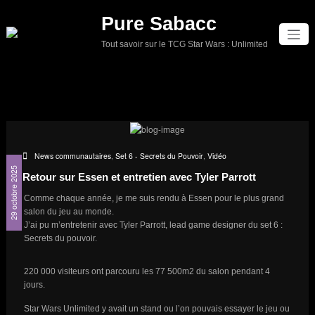
Aller
Pure Sabacc
au
contenu
Tout savoir sur le TCG Star Wars : Unlimited
News communautaires
,
Set 6 - Secrets du Pouvoir
,
Vidéo
29 octobre 2025
Retour sur Essen et entretien avec Tyler Parrott
Comme chaque année, je me suis rendu à Essen pour le plus grand
salon du jeu au monde.
J’ai pu m’entretenir avec Tyler Parrott, lead game designer du set 6 :
Secrets du pouvoir.
220 000 visiteurs ont parcouru les 77 500m2 du salon pendant 4
jours.
Star Wars Unlimited y avait un stand ou l’on pouvais essayer le jeu ou