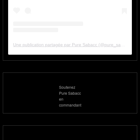
Une publication partagée par Pure Sabacc (@pure_sabacc_fr)
Soutenez
Pure Sabacc
en
commandant