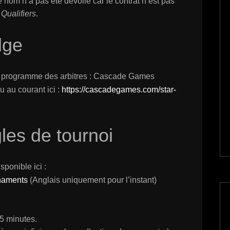
e nom n’a pas été dévoilé car le contrat n’est pas
Qualifiers
.
dge
 le programme des arbitres : Cascade Games
u au courant ici :
https://cascadegames.com/star-
les de tournoi
sponible ici :
rnaments
(Anglais uniquement pour l’instant)
75 minutes.