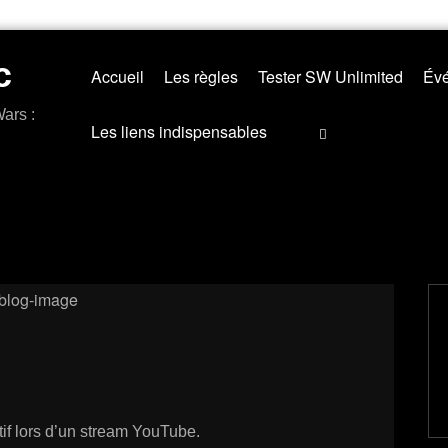
c
Accueil
Les règles
Tester SW Unlimited
Évé
ars :
Les liens indispensables
if lors d’un stream YouTube.