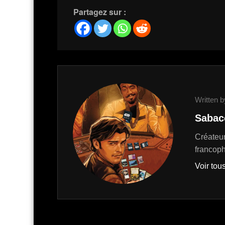
Partagez sur :
Written b
Sabac
Créateur
francop
Voir tous