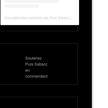
Une publication partagée par Pure Sabacc (@pure_sabacc_fr)
Soutenez
Pure Sabacc
en
commandant