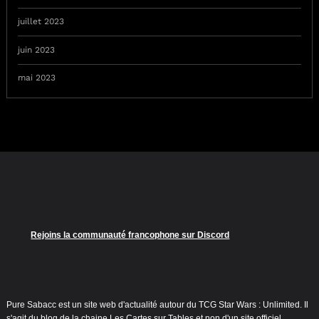
juillet 2023
juin 2023
mai 2023
Rejoins la communauté francophone sur Discord
Pure Sabacc est un site web d'actualité autour du TCG Star Wars : Unlimited. Il
s'agit du blog de la chaine Les Cartes sur Tables et non d'un site officiel.