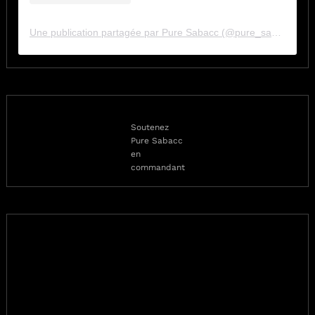
Une publication partagée par Pure Sabacc (@pure_sabacc_fr)
Soutenez
Pure Sabacc
en
commandant