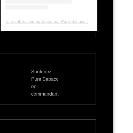
Une publication partagée par Pure Sabacc (@pure_sabacc_fr)
Soutenez
Pure Sabacc
en
commandant