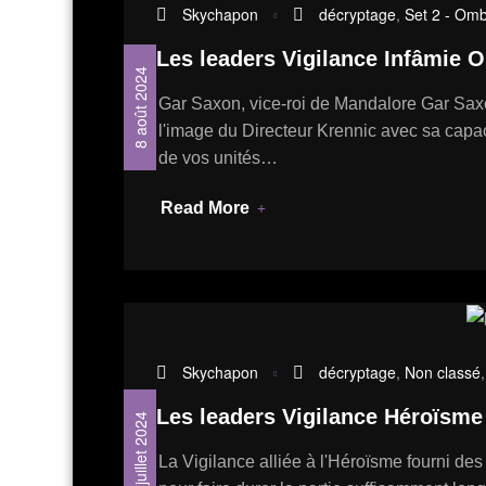
Skychapon
décryptage
,
Set 2 - Omb
Les leaders Vigilance Infâmie 
8 août 2024
Gar Saxon, vice-roi de Mandalore Gar Saxo
l'image du Directeur Krennic avec sa capac
de vos unités…
Read More
Skychapon
décryptage
,
Non classé
Les leaders Vigilance Héroïsme
24 juillet 2024
La Vigilance alliée à l'Héroïsme fourni de