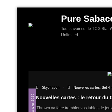
Aller
Pure Sabac
au
contenu
Tout savoir sur le TCG Star W
Unlimited
Skychapon
Nouvelles cartes
,
Set 4 
22 janvier 2025
Nouvelles cartes : le retour du
Thrawn va faire trembler vos tables de jeux