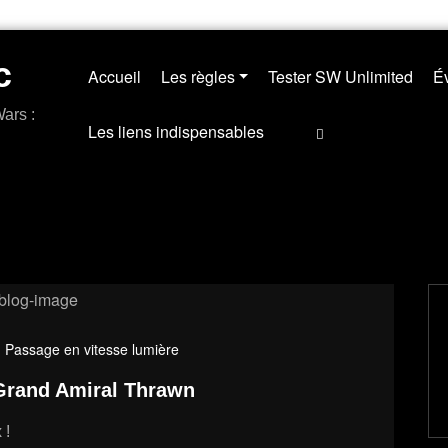
c
Accueil
Les règles
Tester SW Unlimited
Év
ars :
Les liens indispensables
- Passage en vitesse lumière
 Grand Amiral Thrawn
 !