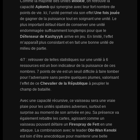
Comme la majorité des unités
Wookie
, on retrouve la
capacité
Aplomb
qui synergise avec leur fort nombre de
points de vie. Ici, l’unité permet via son effet
Une fois jouée
de gagner de la puissance tout en soignant une unité. Le
plus important défaut étant de conserver une unité
endommagée suffisamment longtemps pour que le
Défenseur de Kashyyyk
arrive en jeu. En limité, l’effet
m’apparaît plus consistant et en fait une bonne unité de
milieu de partie.
4/7 : retrouver de telles statistiques sur une unité à 6
ressources est un bon indicateur de la puissance de ces
nombres. 7 points de vie est un seuil difficile à faire tomber
pour l’adversaire sans perdre quelques plumes, valorisant
l’effet de ce
Chevalier de la République
à peupler le
champ de bataille.
Avec une capacité récursive, ce vaisseau sera une vraie
plaie pour les unités spatiales adverses, surtout en
surprise au moment de son arrivée en jeu. Sa présence va
également rebattre les cartes, agissant comme un
vaisseau pouvant défaire un
Firespray de Fett
en une
attaque. La combinaison avec le leader
Obi-Wan Kenobi
est loin d’être anecdotique pour maintenir une belle