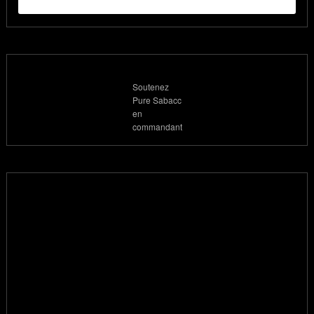
Soutenez
Pure Sabacc
en
commandant