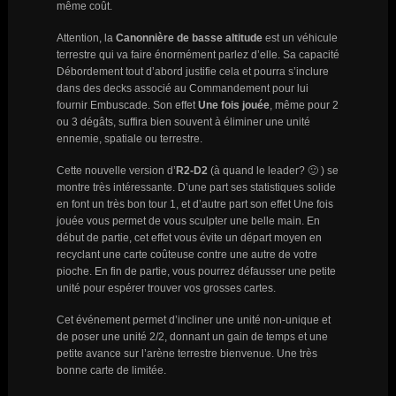
même coût.
Attention, la
Canonnière de basse altitude
est un véhicule
terrestre qui va faire énormément parlez d’elle. Sa capacité
Débordement tout d’abord justifie cela et pourra s’inclure
dans des decks associé au Commandement pour lui
fournir Embuscade. Son effet
Une fois jouée
, même pour 2
ou 3 dégâts, suffira bien souvent à éliminer une unité
ennemie, spatiale ou terrestre.
Cette nouvelle version d’
R2-D2
(à quand le leader? 🙂 ) se
montre très intéressante. D’une part ses statistiques solide
en font un très bon tour 1, et d’autre part son effet Une fois
jouée vous permet de vous sculpter une belle main. En
début de partie, cet effet vous évite un départ moyen en
recyclant une carte coûteuse contre une autre de votre
pioche. En fin de partie, vous pourrez défausser une petite
unité pour espérer trouver vos grosses cartes.
Cet événement permet d’incliner une unité non-unique et
de poser une unité 2/2, donnant un gain de temps et une
petite avance sur l’arène terrestre bienvenue. Une très
bonne carte de limitée.