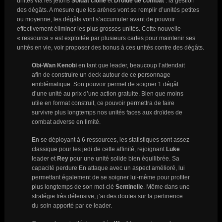
unités via les jetons
Soldat clone
et
Droïde de combat
: la gestion
des dégâts. A mesure que les arènes vont se remplir d’unités petites
ou moyenne, les dégâts vont s’accumuler avant de pouvoir
effectivement éliminer les plus grosses unités. Cette nouvelle
« ressource » est exploitée par plusieurs cartes pour maintenir ses
unités en vie, voir proposer des bonus à ces unités contre des dégâts.
Obi-Wan Kenobi
en tant que leader, beaucoup l’attendait
afin de construire un deck autour de ce personnage
emblématique. Son pouvoir permet de soigner 1 dégât
d’une unité au prix d’une action gratuite. Bien que moins
utile en format construit, ce pouvoir permettra de faire
survivre plus longtemps nos unités faces aux droïdes de
combat adverse en limité.
En se déployant à 6 ressources, les statistiques sont assez
classique pour les jedi de cette affinité, rejoignant
Luke
leader et
Rey
pour une unité solide bien équilibrée. Sa
capacité perdure En attaque avec un aspect amélioré, lui
permettant également de se soigner lui-même pour profiter
plus longtemps de son mot-clé
Sentinelle
. Même dans une
stratégie très défensive, j’ai des doutes sur la pertinence
du soin apporté par ce leader.