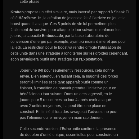
cette phase.
Kraken
propose un effet similaire, mais inversé par rapport à Shaak Ti
côté
Héroïsme
. Ici, la création de jetons se fait à l’arrivée en jeu et le
boost quand il attaque. Ces 5 points de vie lui permettront plus
facilement de survivre pour attaque le tour suivant et renforcer les
jetons, la capacité
Embuscade
, par la base Laboratoire de
conversion d’énergie par exemple, ayant ici moins d’intérêt que pour
la jedi. La restriction pour le boost va rendre difficile l’utilisation de
cette unité dans une stratégie à long terme sur les droïdes cependant,
et on privilégiera plutôt une stratégie sur l’
Exploitation
.
Jouer une 8/8 pour seulement 3 ressources, cela donne
envie. Bien entendu, en faisant cela, la majorité des forces
seront éliminées et ce tank apparaît plutôt comme un
finisher, à condition de pouvoir prendre l’initiative pour en
bénéficier au tour suivant. Dans un deck agressif, en le
jouant pour 5 ressources au tour 4 après avoir attaqué
avec 2 unités moyennes, il a peut être une place en
construit. En limité, il fera des ravages si l’adverse ne peut
pas l’éliminer ou le renvoyer en main rapidement.
Cette seconde version d’
Echo
unité confirme la présence
de doublon d’unité unique, essentielles pour construire un