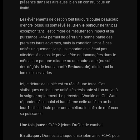
présence dans les airs aussi bien en construit que en
limité.
Les événements de gestion font toujours couler beaucoup
d’encre lorsqu’ils sont révélés.
Bien le bonjour
ne fait pas
exception tant il est difficile de mesurer son impact et sa
puissance. -4/-4 permet de gérer une bonne partie des
premiers tours adverses, mais la condition limite à ces
unités uniquement, les plus importantes n’étant pas
affectées à moins de pouvoir être endommagées dans le
même tour par une attaque ou une autre carte (ou subir
des dégâts de leur capacité
Embuscade
), diminuant la
force de ces cartes.
Ici, le défaut de l’unité est en réalité une force. Ces
statistiques en font une unité très résistante si l’on arrive à
la soigner rapidement. Le précédent Wookie ou Obi-Wan
répondent à ce point et transforme cette unité en un bon
tour 1, cible idéale pour une amélioration afin de renforcer
sa puissance.
Une fois jouée :
Créé 2 jetons Droïde de combat.
En attaque :
Donnez à chaque unité jeton amie +1/+1 pour