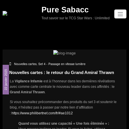
Aller
Pure Sabacc
au
contenu
Tout savoir sur le TCG Star Wars : Unlimited
Nouvelles cartes
,
Set 4 - Passage en vitesse lumière
22 janvier 2025
Nouvelles cartes : le retour du Grand Amiral Thrawn
La
Vigilance Infamie
est à l’honneur dans les dernières révélations
avec comme carte centrale le nouveau leader dans ces affinités : le
Grand Amiral Thrawn
.
Si vous souhaitez précommander des produits du set 3 et soutenir le
blog, n’hésitez pas à passer par notre lien d’affiliation
:
https://www.philibertnet.com/fr/#ae1012
Quand vous utilisez une capacité « Une fois éliminée » :