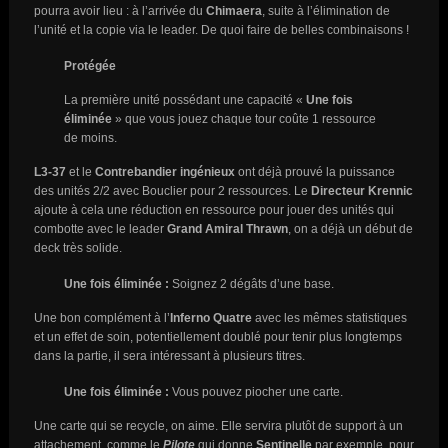
pourra avoir lieu : à l’arrivée du
Chimaera
, suite à l’élimination de
l’unité et la copie via le leader. De quoi faire de belles combinaisons !
Protégée
La première unité possédant une capacité «
Une fois
éliminée
» que vous jouez chaque tour coûte 1 ressource
de moins.
L3-37
et le
Contrebandier ingénieux
ont déjà prouvé la puissance
des unités 2/2 avec Bouclier pour 2 ressources. Le
Directeur Krennic
ajoute à cela une réduction en ressource pour jouer des unités qui
combotte avec le leader
Grand Amiral Thrawn
, on a déjà un début de
deck très solide.
Une fois éliminée :
Soignez 2 dégâts d’une base.
Une bon complément à l’
Inferno Quatre
avec les mêmes statistiques
et un effet de soin, potentiellement doublé pour tenir plus longtemps
dans la partie, il sera intéressant à plusieurs titres.
Une fois éliminée :
Vous pouvez piocher une carte.
Une carte qui se recycle, on aime. Elle servira plutôt de support à un
attachement, comme le
Pilote
qui donne
Sentinelle
par exemple, pour