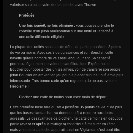
valoriser sa pioche, voire double pioche avec Thrawn.
Protégée
Une fois jouée/Une fois éliminée :
vous pouvez prendre le
contrôle d’un jeton amélioration sur une unité et l’attaché à
une unité différente elligible.
La plupart des unités spatiales de début de partie possèdent 3 points
de vie ou moins. Avec ces 3 de puissances et son Bouclier, cette
navette gérera nombre de vaisseau enquiquinant. Sa capacité
permettra également de voler des améliorations Expérience et
Bouclier pour booster des unités amies, voir de transférer son propre
jeton Bouclier en arrivant en jeu pour le placer sur une unité amie plus
intéressante. Très bonne carte qu’on regrettera de ne pas avoir en
Héroïsme
!
Piochez une carte de moins pour votre main de départ.
Cette première base rare du set 4 possède 35 points de vie, 5 de plus
que les bases standards et va donner du fil à retordre aux decks
agressifs. Le désavantage de piocher une carte de moins en début de
partie (
avant et après le mulligan
) est difficile à mesurer en l’état,
mais vu que de la pioche apparaît aussi en
Vigilance
, c’est peut-être