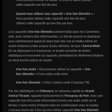
Vous pouvez incliner ce leader. Si vous le faites, utilisez
cette capacité une fois de plus.
Quand vous utilisez une capacité « Une fois éliminée » :
Vous pouvez utilisez cette capacité une fois de plus.
Utilisez cette capacité qu’une fois par tour.
Les capacités
Une fois éliminée
pullulent déjà dans les 3 premiers
sets, avec certains très intéressantes. Le fait de pouvoir la dupliquer
sera extrêmement apprécié dans bien des cas et mettra même en
avant certaines unités jusque là peu utilisées, tel que l’
Amiral Motti
.
En se déployant à 6 ressources, le leader possède de belles
statistique et renouvelle sa capacité, permettant de réellement réaliser
un deck tourné autour du leader.
Une fois jouée :
Vous pouvez utiliser la capacité «
Une
fois éliminée
» d’une autre unité amie.
Une fois éliminée :
Créez 2 jetons unité Chasseur TIE.
Par ses statistiques, le
Chimaera
, le vaisseau capital du
Grand
Amiral Thrawn
, rappelle furieusement le
Firespray de Fett
. Avec une
capacité Une fois jouée nécessitant d’avoir une autre unité sur le
terrain, il aura moins d’impact mais en combinaison avec le leader,
c’est pas moins de 3 fois qu’une même capacité
Une fois éliminée