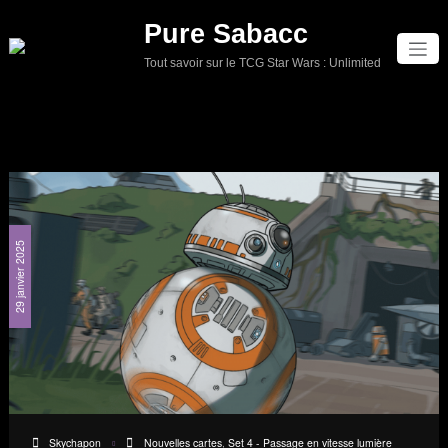
Aller
Pure Sabacc
au
contenu
Tout savoir sur le TCG Star Wars : Unlimited
29 janvier 2025
Skychapon
Nouvelles cartes
,
Set 4 - Passage en vitesse lumière