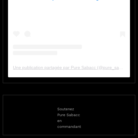
Une publication partagée par Pure Sabacc (@pure_sabacc_fr)
Soutenez
Pure Sabacc
en
commandant