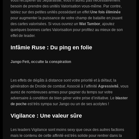
vous récupérer du Séparatiste, vous n’aurez pas nécessairement
besoin de prendre des unités Valorisation vous-même. Par contre,
tablez sur des petites unités possédant un effet
Une fois éliminée
pour augmenter la puissance de votre champ de bataille en jouant
des cartes valorisées. Si vous ouvrez un
Wat Tambor
, ajoutez
quelques bonnes cartes Valorisation pour profitez au mieux de son
effet de leader.
Infâmie Ruse : Du ping en folie
Jango Fett, occulte la conspiration
Les effets de dégâts à distance sont votre priorité et à défaut, la
génération de Droïde de combat. Associé à l’affinité
Agressivité
, vous
aurez de nombreuses armes pour gagner du temps sur votre
adversaire à condition de bien gérer votre prise d’initiative. Le
blaster
de poche
est très sympa sur Jango ou un de ses acolytes !
Vigilance : Une valeur sûre
Les leaders Vigilance sont moins sexy que ceux des autres factions
mais le contenu de cette affinité est très solide pour rentrer dans la