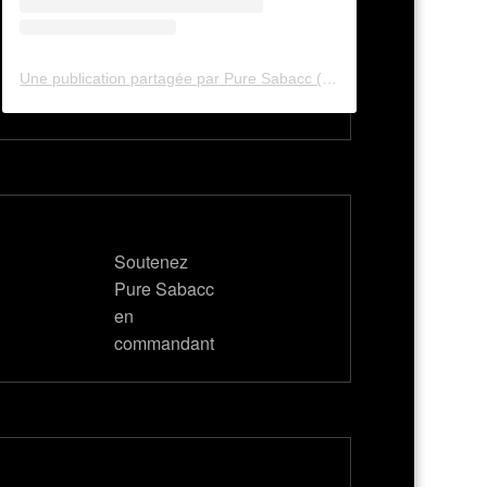
Une publication partagée par Pure Sabacc (@pure_sabacc_fr)
Soutenez
Pure Sabacc
en
commandant