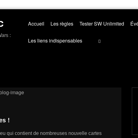
c
Accueil
Les règles
Tester SW Unlimited
Évé
ars :
Les liens indispensables
es !
 jeu qui contient de nombreuses nouvelle cartes