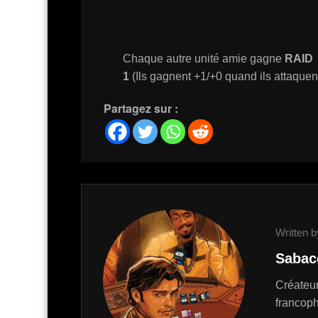
Chaque autre unité amie gagne
RAID
1
(Ils gagnent +1/+0 quand ils attaquen
Partagez sur :
Written b
Sabac
Créateur
francop