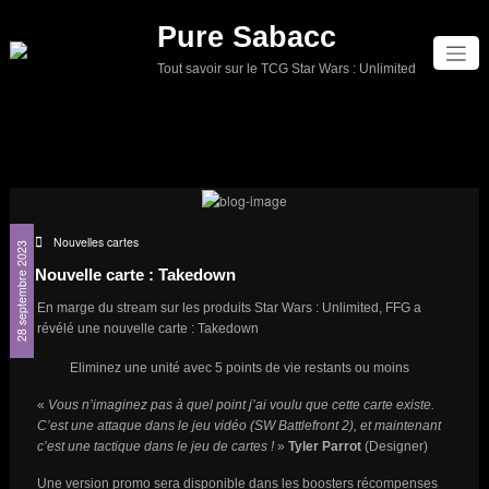
Aller
Pure Sabacc
au
contenu
Tout savoir sur le TCG Star Wars : Unlimited
Nouvelles cartes
28 septembre 2023
Nouvelle carte : Takedown
En marge du stream sur les produits Star Wars : Unlimited, FFG a
révélé une nouvelle carte : Takedown
Eliminez une unité avec 5 points de vie restants ou moins
«
Vous n’imaginez pas à quel point j’ai voulu que cette carte existe.
C’est une attaque dans le jeu vidéo (SW Battlefront 2), et maintenant
c’est une tactique dans le jeu de cartes !
»
Tyler Parrot
(Designer)
Une version promo sera disponible dans les boosters récompenses