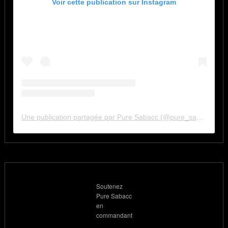
Voir cette publication sur Instagram
Une publication partagée par Pure Sabacc (@pure_sabacc_fr)
Soutenez
Pure Sabacc
en
commandant