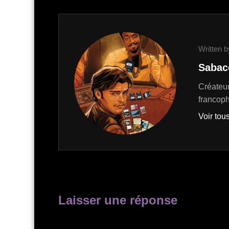
Written b
Sabac
Créateur
francop
Voir tous
Laisser une réponse