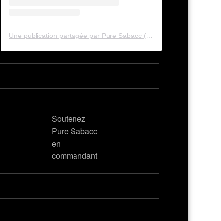
Une publication partagée par Pure Sabacc (@pure_sabacc_fr)
Soutenez
Pure Sabacc
en
commandant