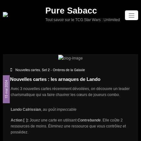
Aller
Pure Sabacc
au
contenu
Tout savoir sur le TCG Star Wars : Unlimited
Nouvelles cartes
,
Set 2 - Ombres de la Galaxie
Nouvelles cartes : les arnaques de Lando
15 mai 2024
Avec 3 nouvelles cartes récemment dévoilées, on découvre un leader
charismatique qui va faire chavirer les cœurs de joueurs combo.
Lando Calrissian
,
au goût impeccable
Action [
]:
Jouez une carte en utilisant
Contrebande
. Elle coûte 2
ressources de moins. Éliminez une ressource que vous contrôlez et
possédez.