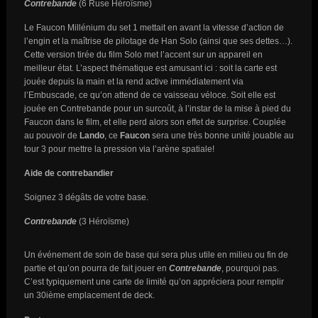
Contrebande
(6 Ruse Héroïsme)
Le Faucon Millénium du set 1 mettait en avant la vitesse d’action de
l’engin et la maîtrise de pilotage de Han Solo (ainsi que ses dettes…).
Cette version tirée du film Solo met l’accent sur un appareil en
meilleur état. L’aspect thématique est amusant ici : soit la carte est
jouée depuis la main et la rend active immédiatement via
l’Embuscade, ce qu’on attend de ce vaisseau véloce. Soit elle est
jouée en Contrebande pour un surcoût, à l’instar de la mise à pied du
Faucon dans le film, et elle perd alors son effet de surprise. Couplée
au pouvoir de
Lando
, ce
Faucon
sera une très bonne unité jouable au
tour 3 pour mettre la pression via l’arène spatiale!
Aide de contrebandier
Soignez 3 dégâts de votre base.
Contrebande
(3 Héroïsme)
Un événement de soin de base qui sera plus utile en milieu ou fin de
partie et qu’on pourra de fait jouer en
Contrebande
, pourquoi pas.
C’est typiquement une carte de limité qu’on appréciera pour remplir
un 30ième emplacement de deck.