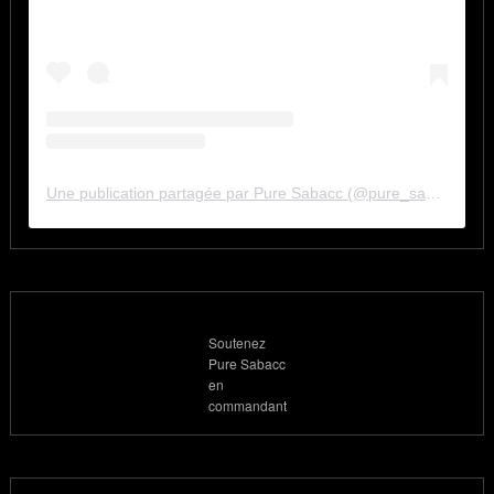
Une publication partagée par Pure Sabacc (@pure_sabacc_fr)
Soutenez
Pure Sabacc
en
commandant