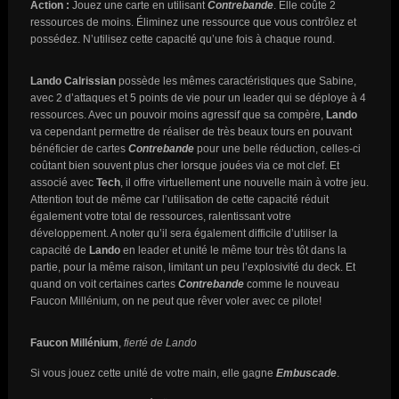
Action :
Jouez une carte en utilisant
Contrebande
. Elle coûte 2
ressources de moins. Éliminez une ressource que vous contrôlez et
possédez. N’utilisez cette capacité qu’une fois à chaque round.
Lando Calrissian
possède les mêmes caractéristiques que Sabine,
avec 2 d’attaques et 5 points de vie pour un leader qui se déploye à 4
ressources. Avec un pouvoir moins agressif que sa compère,
Lando
va cependant permettre de réaliser de très beaux tours en pouvant
bénéficier de cartes
Contrebande
pour une belle réduction, celles-ci
coûtant bien souvent plus cher lorsque jouées via ce mot clef. Et
associé avec
Tech
, il offre virtuellement une nouvelle main à votre jeu.
Attention tout de même car l’utilisation de cette capacité réduit
également votre total de ressources, ralentissant votre
développement. A noter qu’il sera également difficile d’utiliser la
capacité de
Lando
en leader et unité le même tour très tôt dans la
partie, pour la même raison, limitant un peu l’explosivité du deck. Et
quand on voit certaines cartes
Contrebande
comme le nouveau
Faucon Millénium, on ne peut que rêver voler avec ce pilote!
Faucon Millénium
,
fierté de Lando
Si vous jouez cette unité de votre main, elle gagne
Embuscade
.