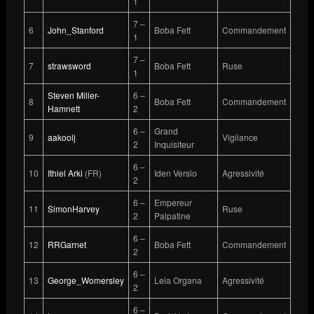
1
7 –
6
John_Stanford
Boba Fett
Commandement
1
7 –
7
strawsword
Boba Fett
Ruse
1
Steven Miller-
6 –
8
Boba Fett
Commandement
Hamnett
2
6 –
Grand
9
aakoolj
Vigilance
2
Inquisiteur
6 –
10
Ithiel Arki
(FR)
Iden Versio
Agressivité
2
6 –
Empereur
11
SimonHarvey
Ruse
2
Palpatine
6 –
12
RRGarnet
Boba Fett
Commandement
2
6 –
13
George_Womersley
Leia Organa
Agressivité
2
6 –