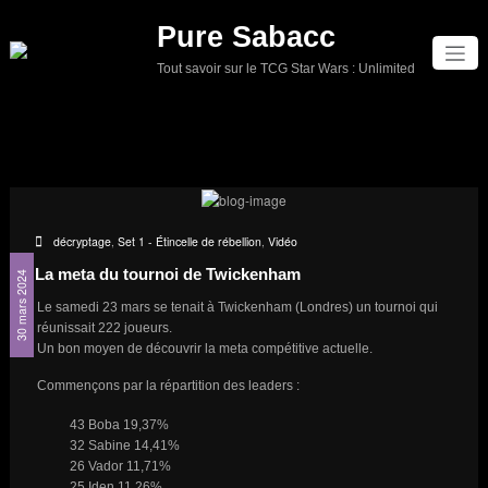
Aller
Pure Sabacc
au
contenu
Tout savoir sur le TCG Star Wars : Unlimited
décryptage
,
Set 1 - Étincelle de rébellion
,
Vidéo
La meta du tournoi de Twickenham
30 mars 2024
Le samedi 23 mars se tenait à Twickenham (Londres) un tournoi qui
réunissait 222 joueurs.
Un bon moyen de découvrir la meta compétitive actuelle.
Commençons par la répartition des leaders :
43 Boba 19,37%
32 Sabine 14,41%
26 Vador 11,71%
25 Iden 11,26%