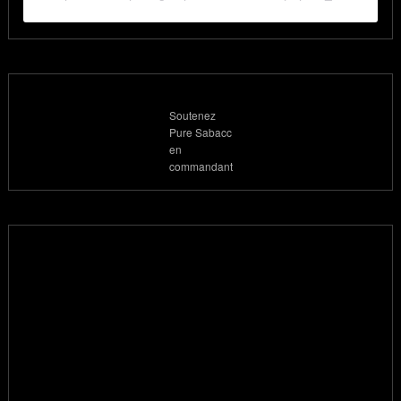
Soutenez
Pure Sabacc
en
commandant