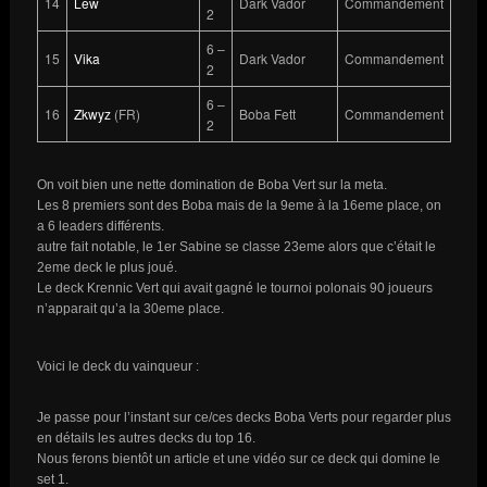
14
Lew
Dark Vador
Commandement
2
6 –
15
Vika
Dark Vador
Commandement
2
6 –
16
Zkwyz
(FR)
Boba Fett
Commandement
2
On voit bien une nette domination de Boba Vert sur la meta.
Les 8 premiers sont des Boba mais de la 9eme à la 16eme place, on
a 6 leaders différents.
autre fait notable, le 1er Sabine se classe 23eme alors que c’était le
2eme deck le plus joué.
Le deck Krennic Vert qui avait gagné le tournoi polonais 90 joueurs
n’apparait qu’a la 30eme place.
Voici le deck du vainqueur :
Je passe pour l’instant sur ce/ces decks Boba Verts pour regarder plus
en détails les autres decks du top 16.
Nous ferons bientôt un article et une vidéo sur ce deck qui domine le
set 1.