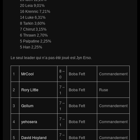
20 Leia 9,01%
16 Krennic 7,21%
14 Luke 6,31%
8 Tarkin 3,60%
7 Chirrut 3,15%
6 Thrawn 2,70%
5 Palpatine 2,25%
5 Han 2,25%
Le seul leader qui n’a pas été joué est Jyn Erso.
8 –
1
MrCool
Boba Fett
Commandement
0
7 –
2
Rory Little
Boba Fett
Ruse
1
7 –
3
Gollum
Boba Fett
Commandement
1
7 –
4
yehosera
Boba Fett
Commandement
1
7 –
5
David Hoyland
Boba Fett
Commandement