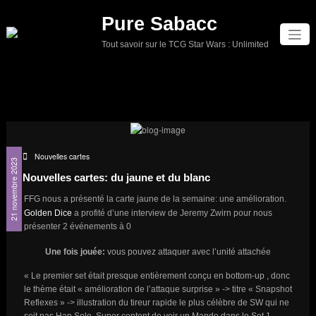
Aller
Pure Sabacc
au
contenu
Tout savoir sur le TCG Star Wars : Unlimited
Nouvelles cartes
21 novembre 2023
Nouvelles cartes: du jaune et du blanc
FFG nous a présenté la carte jaune de la semaine: une amélioration.
Golden Dice
a profité d’une interview de Jeremy Zwirn pour nous
présenter 2 événements à 0
Une fois jouée:
vous pouvez attaquer avec l’unité attachée
« Le premier set était presque entièrement conçu en bottom-up , donc
le thème était « amélioration de l’attaque surprise » -> titre « Snapshot
Reflexes » -> illustration du tireur rapide le plus célèbre de SW qui ne