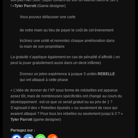
soit pas Han Solo. Super content de voir un Mando dans le Set 1
! »
Tyler Parrott
(Game designer)
Vous pouvez défausser une carte
de votre main au lieu de payer le coût de cet évenement
Inclinez une unité et remontez chaque amélioration dans
la main de son propriétaire
La gratuité s’applique également en cas de pénalité d’affinité ( on
peut la jouer gratuitement aussi dans un deck infâmie)
Donnez un jeton expérience à jusque 3 unités
REBELLE
qui ont attaqué à cette phase
« L’idée de donner de l’XP sous forme de médailles est apparue
assez tôt, mais de nombreuses spécificités ont changé au cours du
développement : est-ce que ce serait gratuit ou au prix de 1 ?
S’agissait-il des « Rebelles épuisés » ou seulement de ceux qui
avaient attaqué ? Pour tous les rebelles ou seulement jusqu’à 3 ? »
Tyler Parrott
(game designer)
Partagez sur :