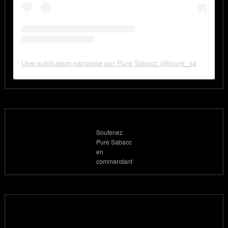
Une publication partagée par Pure Sabacc (@pure_sabacc_fr)
Soutenez
Pure Sabacc
en
commandant