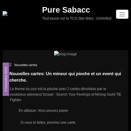
Aller
Pure Sabacc
au
contenu
Tout savoir sur le TCG Star Wars : Unlimited
Nouvelles cartes
3 novembre 2023
Nouvelles cartes: Un mineur qui pioche et un event qui
cherche.
Le theme du jour est la pioche avec 2 cartes dévoilées par le
youtubeur allemand Scrawl : Search Your Feelings et Mining Guild TIE
Fighter.
En attaque: Vous pouvez payer
. Si vous le faites, piochez une carte.