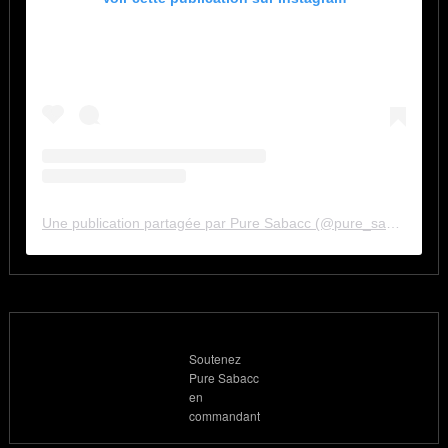
Une publication partagée par Pure Sabacc (@pure_sabacc_fr)
Soutenez
Pure Sabacc
en
commandant