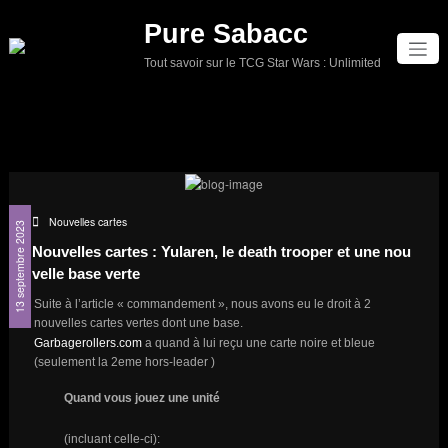
Aller
Pure Sabacc
au
contenu
Tout savoir sur le TCG Star Wars : Unlimited
Nouvelles cartes
13 septembre 2023
Nouvelles cartes : Yularen, le death trooper et une nou
velle base verte
Suite à l’article « commandement », nous avons eu le droit à 2
nouvelles cartes vertes dont une base.
Garbagerollers.com
a quand à lui reçu une carte noire et bleue
(seulement la 2eme hors-leader )
Quand vous jouez une unité
(incluant celle-ci):