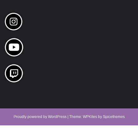
Proudly powered by
WordPress
| Theme:
WPKites
by
Spicethemes