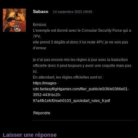
Sabacc
14 septembre 2023 14h45
Bonjour,
L’exemple est donné avec le Consular Security Force qui a
7PV,
elle prend 3 dégâts et donc il lui reste 4PV, je ne vois pas
d’erreur.
je n’ai pas encore mis les règles à jour avec la traduction
officielle donc il peut toujours y avoir une coquille mais pas
ici.
En attendant, les règles officielles sont ici :
https://images-
cdn.fantasyflightgames.com/filer_public/e0/36/e0366e01-
3552-443f-bc20-
97a4fb1efcf0/swh0103_quickstart_rules_fr.pdf
Répondre
Laisser une réponse