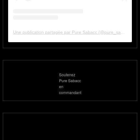
Une publication partagée par Pure Sabacc (@pure_sabacc_fr)
Soutenez
Pure Sabacc
en
commandant