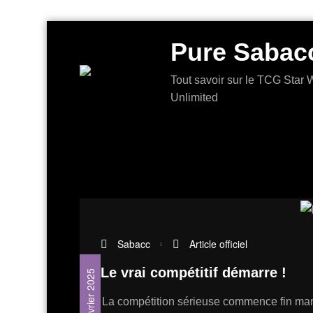
Aller
Pure Sabac
au
contenu
Tout savoir sur le TCG Star W
Unlimited
Sabacc
Article officiel
Le vrai compétitif démarre !
7 février 2025
La compétition sérieuse commence fin mar