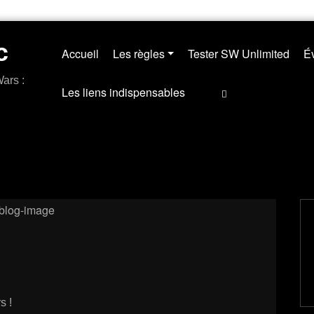
c
Accueil
Les règles
Tester SW Unlimited
Év
ars :
Les liens indispensables
s !