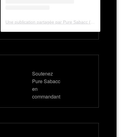
Une publication partagée par Pure Sabacc (@pure_sabacc_fr)
Soutenez
Pure Sabacc
en
commandant